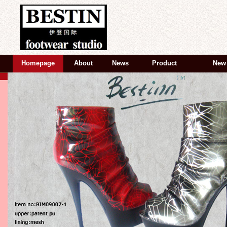
Homepage
About
News
Product
New 