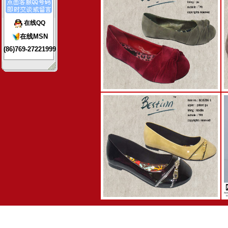
在线QQ
在线MSN
(86)769-27221999