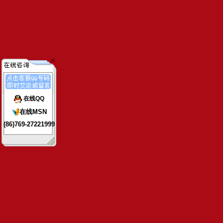
在线QQ
在线MSN
(86)769-27221999