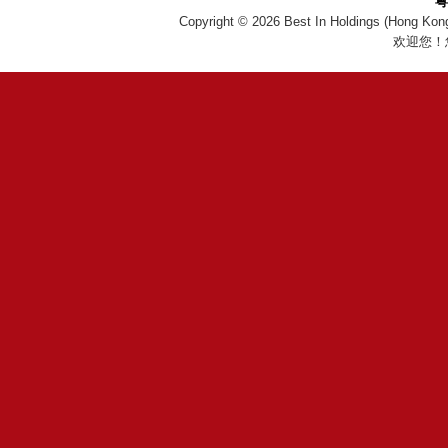
粤
Copyright © 2026
Best In Holdings (Hong Kon
欢迎您！