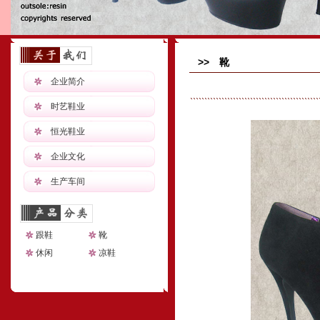
>> 靴
企业简介
时艺鞋业
恒光鞋业
企业文化
生产车间
跟鞋
靴
休闲
凉鞋