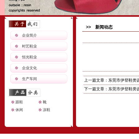
>> 新闻动态
企业简介
时艺鞋业
恒光鞋业
企业文化
生产车间
上一篇文章：
东莞市伊登鞋类
下一篇文章：
东莞市伊登鞋类
跟鞋
靴
休闲
凉鞋